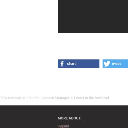
share
tweet
This text can be edited at Content Manager -> Footer in the backend.
MORE ABOUT...
Imprint