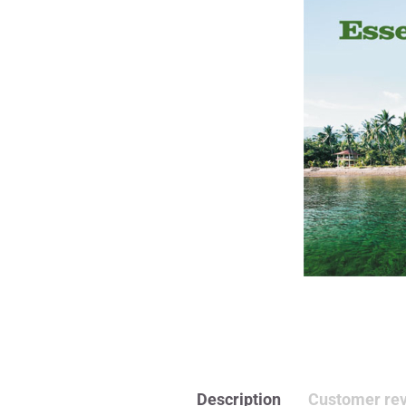
Description
Customer re