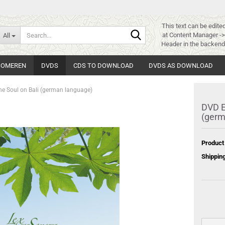
This text can be edite
Search...
at Content Manager -
All
Header in the backend
 SOMEREN
DVDS
CDS TO DOWNLOAD
DVDS AS DOWNLOAD
he Soul on Bali (german language)
DVD E
(germ
Product
Shipping