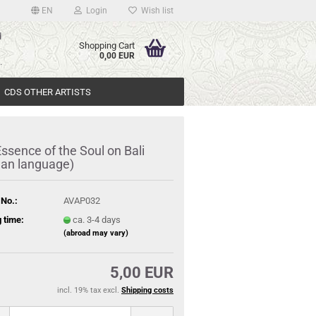
EN
Login
Wish list
d
Shopping Cart
>
0,00 EUR
.
CDS OTHER ARTISTS
ssence of the Soul on Bali
an language)
 No.:
AVAP032
 time:
ca. 3-4 days
(abroad may vary)
5,00 EUR
incl. 19% tax excl.
Shipping costs