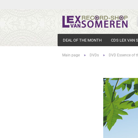
DEAL OF THE MONTH
CDS LEX VAN
»
»
Main page
DVDs
DVD Essence of t