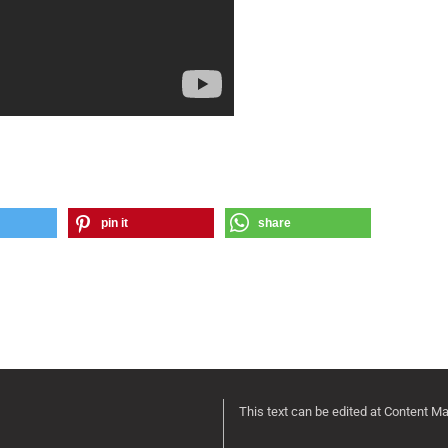
pin it
share
This text can be edited at Content M