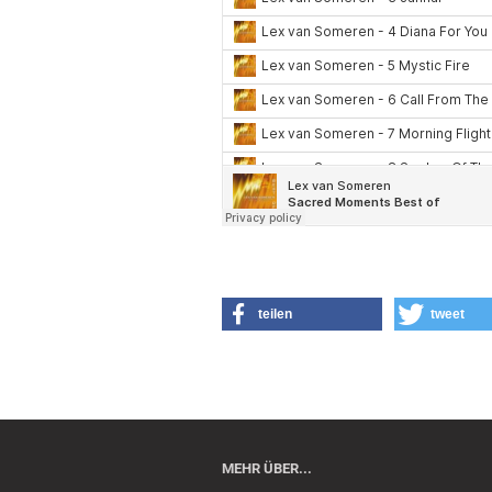
teilen
tweet
MEHR ÜBER...