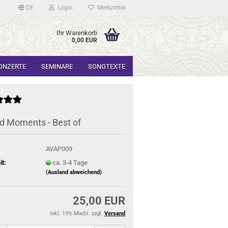
DE
Login
Merkzettel
Ihr Warenkorb
0,00 EUR
ONZERTE
SEMINARE
SONGTEXTE
d Moments - Best of
AVAP009
it:
ca. 3-4 Tage
(Ausland abweichend)
25,00 EUR
inkl. 19% MwSt. zzgl.
Versand